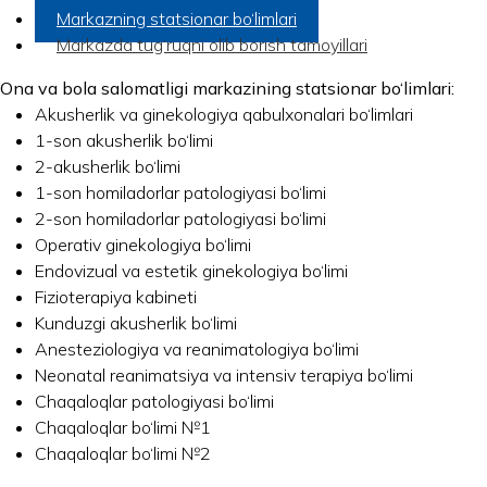
Markazning statsionar bo‘limlari
Markazda tug‘ruqni olib borish tamoyillari
Ona va bola salomatligi markazining statsionar bo‘limlari:
Akusherlik va ginekologiya qabulxonalari bo‘limlari
1-son akusherlik bo‘limi
2-akusherlik bo‘limi
1-son homiladorlar patologiyasi bo‘limi
2-son homiladorlar patologiyasi bo‘limi
Operativ ginekologiya bo‘limi
Endovizual va estetik ginekologiya bo‘limi
Fizioterapiya kabineti
Kunduzgi akusherlik bo‘limi
Anesteziologiya va reanimatologiya bo‘limi
Neonatal reanimatsiya va intensiv terapiya bo‘limi
Chaqaloqlar patologiyasi bo‘limi
Chaqaloqlar bo‘limi №1
Chaqaloqlar bo‘limi №2