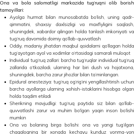
Ona va bola salomatligi markazida tug‘ruqni olib borish
tamoyillari:
Ayolga hurmat bilan munosabatda bo‘lish, uning qadr-
qimmatini, shaxsiy daxlsizligi va maxfiyligini saqlash,
shuningdek, xabardor qilingan holda tanlash imkoniyati va
tug‘ruq davomida doimiy qo‘llab-quvvatlash
Oddiy, madaniy jihatdan maqbul qoidalarni qo‘llagan holda
tug‘ayotgan ayol va xodimlar o‘rtasidagi samarali muloqot
Individual tug‘ruq zallari: barcha tug‘ruqlar individual tug‘ruq
zallarida o‘tkaziladi, ularning har biri dush va hojatxona,
shuningdek, barcha zarur jihozlar bilan ta’minlangan.
Epidural anesteziya: tug‘ruq og‘rig‘ini yengillashtirish uchun
barcha ayollarga ularning xohish-istaklarini hisobga olgan
holda taqdim etiladi
Sherikning mavjudligi: tug‘ruq paytida siz bilan qo‘llab-
quvvatlashi zarur va muhim bo‘lgan yaqin inson bo‘lishi
mumkin
Ona va bolaning birga bo‘lishi: ona va yangi tug‘ilgan
chaqaloqning bir xonada kechayu kunduz yonma-yon