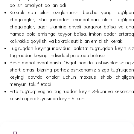
bo‘lishi amaliyoti qo‘llaniladi
Ko‘krak suti bilan oziqlantirish: barcha yangi tug‘ilgan
chaqaloqlar, shu jumladan muddatidan oldin tug‘ilgan
chaqaloqlar, agar ularning ahvoli barqaror bo‘lsa va ona
hamda bola emishga tayyor bo‘lsa, imkon qadar ertaroq
ko‘krakka qo‘yilishi va ko‘krak suti bilan emizilishi kerak.
Tug‘ruqdan keyingi individual palata: tug‘ruqdan keyin siz
tug‘ruqdan keyingi individual palatada bo‘lasiz
Besh mahal ovqatlanish: Ovqat haqida tashvishlanishingiz
shart emas, bizning parhez oshxonamiz sizga tug‘ruqdan
keyingi davrda onalar uchun maxsus ishlab chiqilgan
menyuni taklif etadi
Erta tug‘ruq: vaginal tug‘ruqdan keyin 3-kuni va kesarcha
kesish operatsiyasidan keyin 5-kuni