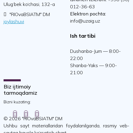
Ulug‘bek ko‘chasi, 132-a
012-36-63
Elektron pochta:
"RIOvaBSIATM" DM
info@uzaig.uz
joylashuvi
Ish tartibi
Dushanba-Jum — 8:00-
22:00
Shanba-Yaks — 9:00-
21:00
Biz ijtimoiy
tarmoqdamiz
Bizni kuzating:
© 2026 "RIOvaBSIATM" DM
Ushbu sayt materiallaridan foydalanilganda, rasmiy veb-
saytga havola ko‘rsatish shart.