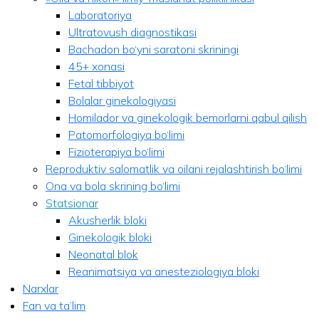
Laboratoriya
Ultratovush diagnostikasi
Bachadon bo‘yni saratoni skriningi
45+ xonasi
Fetal tibbiyot
Bolalar ginekologiyasi
Homilador va ginekologik bemorlarni qabul qilish
Patomorfologiya bo‘limi
Fizioterapiya bo‘limi
Reproduktiv salomatlik va oilani rejalashtirish bo‘limi
Ona va bola skrining bo‘limi
Statsionar
Akusherlik bloki
Ginekologik bloki
Neonatal blok
Reanimatsiya va anesteziologiya bloki
Narxlar
Fan va ta’lim