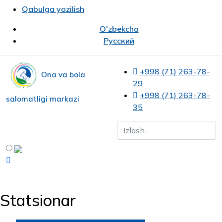
Qabulga yozilish
O'zbekcha
Русский
+998 (71) 263-78-
Ona va bola
29
+998 (71) 263-78-
salomatligi markazi
35
Statsionar