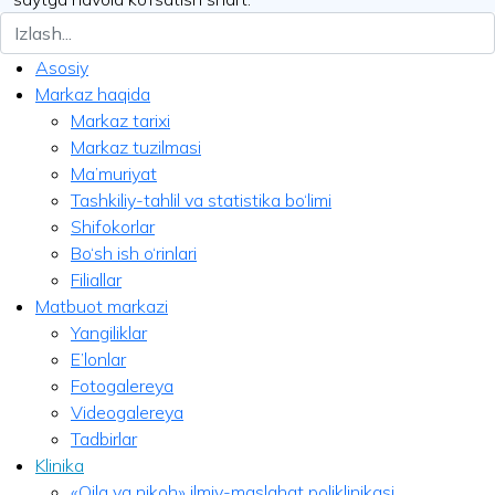
Asosiy
Markaz haqida
Markaz tarixi
Markaz tuzilmasi
Ma’muriyat
Tashkiliy-tahlil va statistika bo‘limi
Shifokorlar
Bo‘sh ish o‘rinlari
Filiallar
Matbuot markazi
Yangiliklar
E’lonlar
Fotogalereya
Videogalereya
Tadbirlar
Klinika
«Oila va nikoh» ilmiy-maslahat poliklinikasi