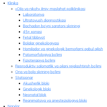
Klinika
«Oila va nikoh» ilmiy-maslahat poliklinikasi
Laboratoriya
Ultratovush diagnostikasi
Bachadon bo‘yni saratoni skriningi
45+ xonasi
Fetal tibbiyot
Bolalar ginekologiyasi
Homilador va ginekologik bemorlarni qabul qilish
Patomorfologiya bo‘limi
Fizioterapiya bo‘limi
Reproduktiv salomatlik va oilani rejalashtirish bo‘limi
Ona va bola skrining bo‘limi
Statsionar
Akusherlik bloki
Ginekologik bloki
Neonatal blok
Reanimatsiya va anesteziologiya bloki
Narxlar