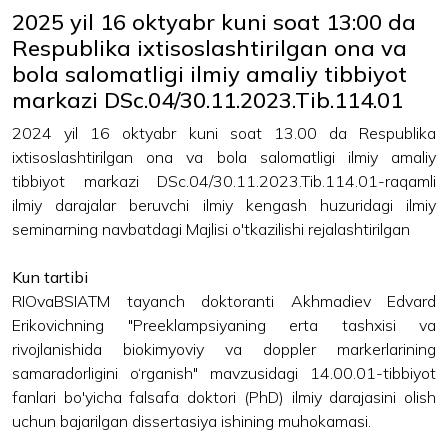
2025 yil 16 oktyabr kuni soat 13:00 da
Respublika ixtisoslashtirilgan ona va
bola salomatligi ilmiy amaliy tibbiyot
markazi DSc.04/30.11.2023.Tib.114.01
2024 yil 16 oktyabr kuni soat 13.00 da Respublika
ixtisoslashtirilgan ona va bola salomatligi ilmiy amaliy
tibbiyot markazi DSc.04/30.11.2023.Tib.114.01-raqamli
ilmiy darajalar beruvchi ilmiy kengash huzuridagi ilmiy
seminarning navbatdagi Majlisi o'tkazilishi rejalashtirilgan
Kun tartibi
RIOvaBSIATM tayanch doktoranti Akhmadiev Edvard
Erikovichning "Preeklampsiyaning erta tashxisi va
rivojlanishida biokimyoviy va doppler markerlarining
samaradorligini o‘rganish" mavzusidagi 14.00.01-tibbiyot
fanlari bo'yicha falsafa doktori (PhD) ilmiy darajasini olish
uchun bajarilgan dissertasiya ishining muhokamasi.