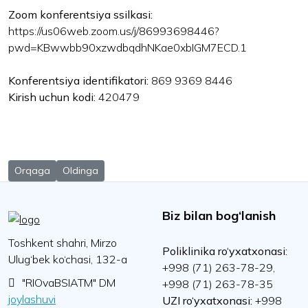
Zoom konferentsiya ssilkasi:
https://us06web.zoom.us/j/86993698446?
pwd=KBwwbb90xzwdbqdhNKae0xbIGM7ECD.1
Konferentsiya identifikatori:
869 9369 8446
Kirish uchun kodi:
420479
Previous article: 2025 yil 16 oktyabr kuni soat 14:30 da Respublika
Next article: 2025 yil 29 sentyabr kuni soat 14:00 da Re
Orqaga
Oldinga
Biz bilan bog‘lanish
Toshkent shahri, Mirzo
Poliklinika ro‘yxatxonasi:
Ulug‘bek ko‘chasi, 132-a
+998 (71) 263-78-29,
"RIOvaBSIATM" DM
+998 (71) 263-78-35
joylashuvi
UZI ro‘yxatxonasi:
+998