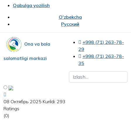
Qabulga yozilish
O'zbekcha
Русский
+998 (71) 263-78-
Ona va bola
29
+998 (71) 263-78-
salomatligi markazi
35
08 Октябрь 2025
Kurildi: 293
Ratings
(0)