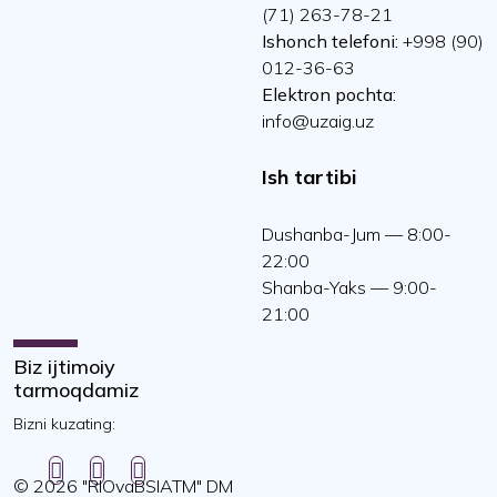
(71) 263-78-21
Ishonch telefoni:
+998 (90)
012-36-63
Elektron pochta:
info@uzaig.uz
Ish tartibi
Dushanba-Jum — 8:00-
22:00
Shanba-Yaks — 9:00-
21:00
Biz ijtimoiy
tarmoqdamiz
Bizni kuzating:
© 2026 "RIOvaBSIATM" DM