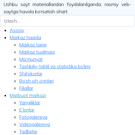
Ushbu sayt materiallaridan foydalanilganda, rasmiy veb-
saytga havola ko‘rsatish shart.
Asosiy
Markaz haqida
Markaz tarixi
Markaz tuzilmasi
Ma’muriyat
Tashkiliy-tahlil va statistika bo‘limi
Shifokorlar
Bo‘sh ish o‘rinlari
Filiallar
Matbuot markazi
Yangiliklar
E’lonlar
Fotogalereya
Videogalereya
Tadbirlar