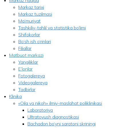
Markaz haqida
Markaz tarixi
Markaz tuzilmasi
Ma’muriyat
Tashkiliy-tahlil va statistika bo‘limi
Shifokorlar
Bo‘sh ish o‘rinlari
Filiallar
Matbuot markazi
Yangiliklar
E’lonlar
Fotogalereya
Videogalereya
Tadbirlar
Klinika
«Oila va nikoh» ilmiy-maslahat poliklinikasi
Laboratoriya
Ultratovush diagnostikasi
Bachadon bo‘yni saratoni skriningi