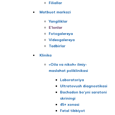
Filiallar
Matbuot markazi
Yangiliklar
E’lonlar
Fotogalereya
Videogalereya
Tadbirlar
Klinika
«Oila va nikoh» ilmiy-
maslahat poliklinikasi
Laboratoriya
Ultratovush diagnostikasi
Bachadon bo‘yni saratoni
skriningi
45+ xonasi
Fetal tibbiyot