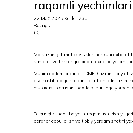
raqamli yechimlar
22 Май 2026
Kurildi: 230
Ratings
(0)
Markazning IT mutaxassislari har kuni axborot ti
samarali va tezkor qiladigan texnologiyalarni jori
Muhim qadamlardan biri DMED tizimini joriy etish 
osonlashtiradigan raqamli platformadir. Tizim ma'
mutaxassislari ishini soddalashtirishga yordam 
Bugungi kunda tibbiyotni raqamlashtirish yuqori
qarorlar qabul qilish va tibbiy yordam sifatini y