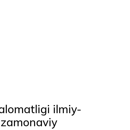
alomatligi ilmiy-
a zamonaviy