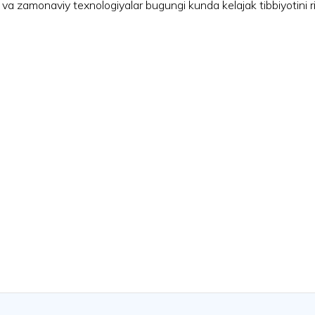
 va zamonaviy texnologiyalar bugungi kunda kelajak tibbiyotini r
 va bola salomatligi ilmiy-amaliy tibbiyot markazi e'lon qiladi:
ажак оналар учун (II–III триместр)