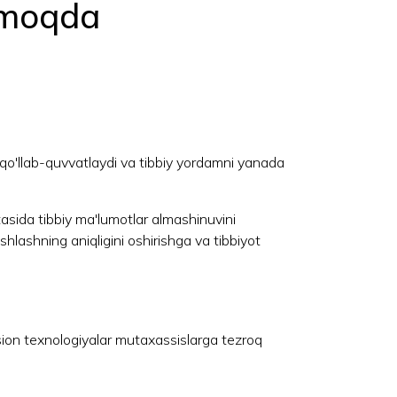
etmoqda
i qo'llab-quvvatlaydi va tibbiy yordamni yanada
rtasida tibbiy ma'lumotlar almashinuvini
shlashning aniqligini oshirishga va tibbiyot
tsion texnologiyalar mutaxassislarga tezroq