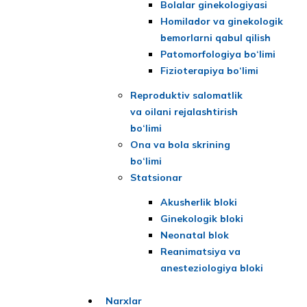
Bolalar ginekologiyasi
Homilador va ginekologik
bemorlarni qabul qilish
Patomorfologiya bo‘limi
Fizioterapiya bo‘limi
Reproduktiv salomatlik
va oilani rejalashtirish
bo‘limi
Ona va bola skrining
bo‘limi
Statsionar
Akusherlik bloki
Ginekologik bloki
Neonatal blok
Reanimatsiya va
anesteziologiya bloki
Narxlar