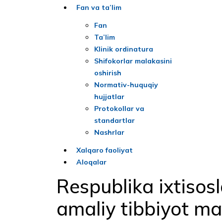
Fan va ta’lim
Fan
Ta’lim
Klinik ordinatura
Shifokorlar malakasini
oshirish
Normativ-huquqiy
hujjatlar
Protokollar va
standartlar
Nashrlar
Xalqaro faoliyat
Aloqalar
Respublika ixtisosl
amaliy tibbiyot ma