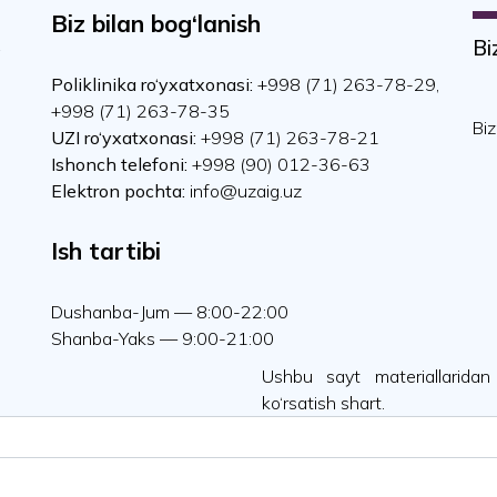
Biz bilan bog‘lanish
Bi
a
Poliklinika ro‘yxatxonasi:
+998 (71) 263-78-29,
+998 (71) 263-78-35
Biz
UZI ro‘yxatxonasi:
+998 (71) 263-78-21
Ishonch telefoni:
+998 (90) 012-36-63
Elektron pochta:
info@uzaig.uz
Ish tartibi
Dushanba-Jum — 8:00-22:00
Shanba-Yaks — 9:00-21:00
Ushbu sayt materiallaridan
ko‘rsatish shart.