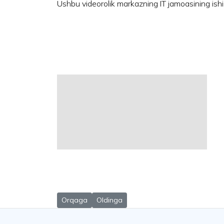
Ushbu videorolik markazning IT jamoasining ishi
Previous article: Respublika ixtisoslashtirilgan ona
Next article: ОЧИҚ ЭШИКЛАР КУНИ Бўл
Orqaga
Oldinga