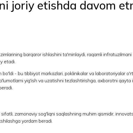
ini joriy etishda davom 
zimlarining barqaror ishlashini ta'minlaydi, raqamli infratuzilman
y etadi.
bo'ldi - bu tibbiyot markazlari, poklinikalar va laboratoriyalar o'
lumotlarni yig'ish va uzatishni tezlashtirishga, axborotni qayta i
beradi.
 sifatli, zamonaviy sog'liqni saqlashning muhim qismidir, innova
axshilashga yordam beradi.