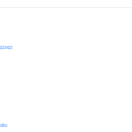
 отдел
ак»