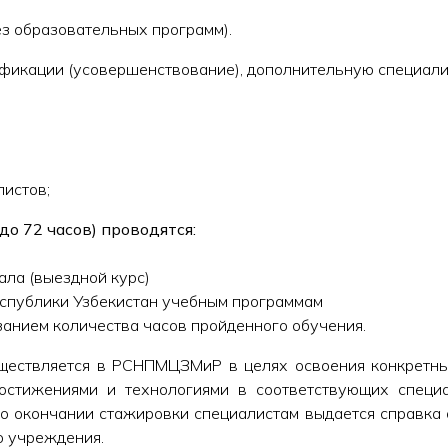
ез образовательных программ).
икации (усовершенствование), дополнительную специали
листов;
о 72 часов) проводятся:
ла (выездной курс)
спублики Узбекистан учебным программам
занием количества часов пройденного обучения.
ществляется в РСНПМЦЗМиР в целях освоения конкретны
остижениями и технологиями в соответствующих специ
По окончании стажировки специалистам выдается справка 
ю учреждения.