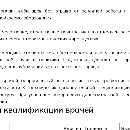
онлайн-вебинаров без отрыва от основной работы и 
ной формы образования.
2 часа проводится с целью повышения опыта врачей по 
их лечебно-профилактических учреждениях.
еренциях
специалистов обеспечивается выступлением 
инской науки и практики. Подготовка доклада по зар
ада для публикации в установленном порядке.
 врачей, направленный на освоение новых профессиона
иальности. К прохождению дополнительной специализации
рнатуру. При успешном завершении дополнительной спе
ния.
я квалификации врачей
Курс в г.
Ташкент
е
Вые