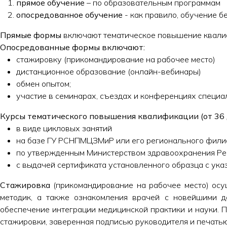
прямое обучение
– по образовательным программам
опосредованное обучение
- как правило, обучение б
Прямые формы
включают тематическое повышение квалиф
Опосредованные формы включают:
стажировку (прикомандирование на рабочее место)
дистанционное образование (онлайн-вебинары)
обмен опытом;
участие в семинарах, съездах и конференциях специа
Курсы тематического повышения квалификации (от 36 д
в виде цикловых занятий
на базе ГУ РСНПМЦЗМиР или его регионального филиа
по утвержденным Министерством здравоохранения Ре
с выдачей сертификата установленного образца с ука
Стажировка
(прикомандирование на рабочее место) осу
методик, а также ознакомления врачей с новейшими д
обеспечение интеграции медицинской практики и науки. 
стажировки, заверенная подписью руководителя и печать