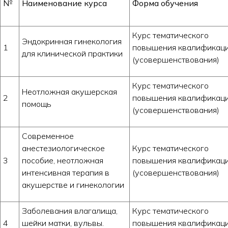
№
Наименование курса
Форма обучения
Курс тематического
Эндокринная гинекология
1
повышения квалификац
для клинической практики
(усовершенствования)
Курс тематического
Неотложная акушерская
2
повышения квалификац
помощь
(усовершенствования)
Современное
анестезиологическое
Курс тематического
3
пособие, неотложная
повышения квалификац
интенсивная терапия в
(усовершенствования)
акушерстве и гинекологии
Заболевания влагалища,
Курс тематического
4
шейки матки, вульвы.
повышения квалификац