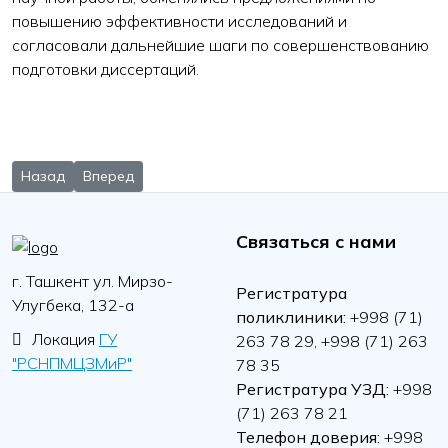
повышению эффективности исследований и
согласовали дальнейшие шаги по совершенствованию
подготовки диссертаций.
Предыдущий: В Республиканском специализированном научно
Следующий: Завершился курс повышения квалифика
Назад
Вперед
Связаться с нами
г. Ташкент ул. Мирзо-
Регистратура
Улугбека, 132-а
поликлиники:
+998 (71)
Локация
ГУ
263 78 29, +998 (71) 263
"РСНПМЦЗМиР"
78 35
Регистратура УЗД:
+998
(71) 263 78 21
Телефон доверия:
+998