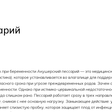
арий
 при беременности Акушерский пессарий — это медицинско
стика), которое устанавливается во влагалище для поддер
пасного срока при угрозе преждевременных родов. Зачем 
менности. Однако при истмико-цервикальной недостаточнос
да слишком рано. Пессарий работает сразу в трех направл
, снимая с нее основную нагрузку. Замыкающее действие: 
аняет слизистую пробку, которая защищает плод от инфекци