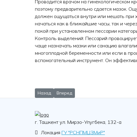
Проводится врачом на гинекологическом кре
поэтому предварительно сдается мазок. Ощ
должен ощущаться внутри или мешать при х
начаться как в ближайшие часы, так и чер
покой при установленном пессарии категор
Контроль выделений: Пессарий провоцирует
чаще назначать мазки или санацию влагалищ
многоплодной беременности или если в про
вспомогательный инструмент. Он эффективн
Предыдущий: В Ташкенте состоялась междун
Следующий: В Карши проходит регио
Назад
Вперед
г. Ташкент ул. Мирзо-Улугбека, 132-а
Локация
ГУ "РСНПМЦЗМиР"