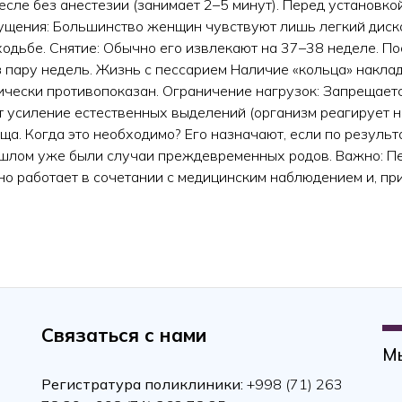
сле без анестезии (занимает 2–5 минут). Перед установко
ущения: Большинство женщин чувствуют лишь легкий диск
одьбе. Снятие: Обычно его извлекают на 37–38 неделе. По
ез пару недель. Жизнь с пессарием Наличие «кольца» накл
ически противопоказан. Ограничение нагрузок: Запрещаетс
 усиление естественных выделений (организм реагирует на
а. Когда это необходимо? Его назначают, если по результ
шлом уже были случаи преждевременных родов. Важно: Пес
о работает в сочетании с медицинским наблюдением и, при
ародная конференция по СМА и МДД
нальная научно-практическая конференция «Амбулаторная пом
Связаться с нами
Мы
Регистратура поликлиники:
+998 (71) 263