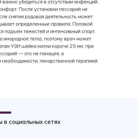
й важно убедиться в отсутствии инфекций,
омфорт. После установки пессарий не
сле снятия родовая деятельность может
адывает определенные правила: Половой
я подъем тяжестей и интенсивный спорт.
 инородное тело), поэтому врач может
атам УЗИ шейка матки короче 25 мм, при
сарий — это не панацея, а
 необходимости, лекарственной терапией.
ощь женщинам в Узбекистане: проблемы и решения»
 в социальных сетях