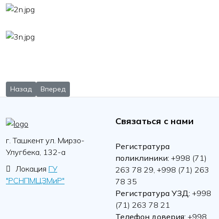
Предыдущий: Впервые в РСНПМЦЗМиР прошёл международный
Следующий: Рабочая группа Республиканского цент
Назад
Вперед
Связаться с нами
г. Ташкент ул. Мирзо-
Регистратура
Улугбека, 132-а
поликлиники:
+998 (71)
Локация
ГУ
263 78 29, +998 (71) 263
"РСНПМЦЗМиР"
78 35
Регистратура УЗД:
+998
(71) 263 78 21
Телефон доверия:
+998