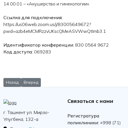
14.00.01 – «Акушерство и гинекологии».
Ссылка для подключения:
https://us06web.zoom.us/j/83005649672?
pwd=azb4eMCMRzzvUKscQMeASVWwQtImb3.1
Идентификатор конференции:
830 0564 9672
Код доступа:
069283
Предыдущий: 28 февраля 2026 года в 11:00 состоится засед
Следующий: 3 ноября 2025 года в 1300 состоится за
Назад
Вперед
Связаться с нами
г. Ташкент ул. Мирзо-
Регистратура
Улугбека, 132-а
поликлиники:
+998 (71)