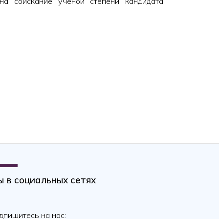
 на соискание ученой степени кандидата
30.11.2023.Tib.114.01
 в социальных сетях
дпишитесь на нас: