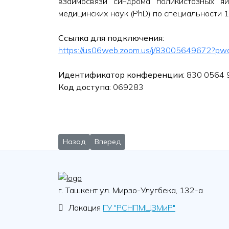
взаимосвязи синдрома поликистозных яи
медицинских наук (PhD) по специальности 1
Ссылка для подключения:
https://us06web.zoom.us/j/83005649672
Идентификатор конференции:
830 0564 
Код доступа:
069283
Предыдущий: 03 ноября 2025 года в 14.30 сост
Следующий: О наборе в докторантуру
Назад
Вперед
г. Ташкент ул. Мирзо-Улугбека, 132-а
Локация
ГУ "РСНПМЦЗМиР"